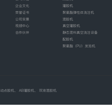
企业文化
灌胶机
荣誉证书
聚氨酯弹性体浇注机
公司实景
混胶机
视频中心
真空灌胶机
合作伙伴
静态混料真空浇注设备
配胶机
聚氨酯（PU）发泡机
自动点胶机
、
AB灌胶机
、
双液混胶机