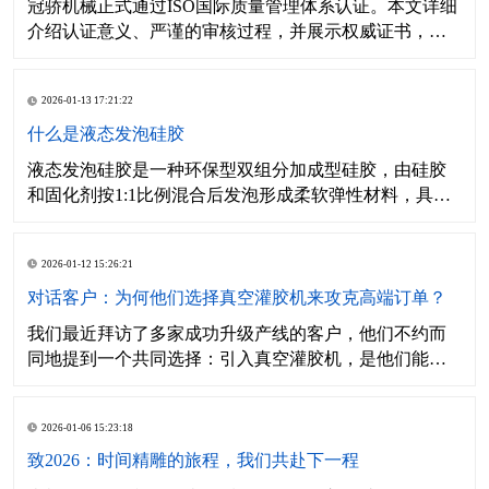
冠骄机械正式通过ISO国际质量管理体系认证。本文详细
介绍认证意义、严谨的审核过程，并展示权威证书，标
志着公司在产品质量与服务管理上已达到国际标准化水
平，为客户提供更可靠保障。
2026-01-13 17:21:22
什么是液态发泡硅胶
液态发泡硅胶是一种环保型双组分加成型硅胶，由硅胶
和固化剂按1:1比例混合后发泡形成柔软弹性材料，具有
耐高温、无毒无味、发泡倍数高、弹性好等特点。
2026-01-12 15:26:21
对话客户：为何他们选择真空灌胶机来攻克高端订单？
我们最近拜访了多家成功升级产线的客户，他们不约而
同地提到一个共同选择：引入真空灌胶机，是他们能稳
定承接新能源汽车、高端电源、特种传感器等“不敢接”订
单的关键一步。我们与其中一位负责技术的王经理深入
2026-01-06 15:23:18
聊了聊，他的回答很实在。
致2026：时间精雕的旅程，我们共赴下一程