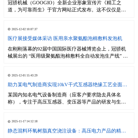
冠骄机械（GOOGIO）全新企业形象宣传片《精工之
道，为可靠而生》于官方网站正式发布。这不仅仅是一
部影片，更是我们向全球合作伙伴与技术同行者，呈上
的一份关于技术信仰、制造哲学与未来愿景的诚挚答
2025-12-02 10:07:37
卷。
医疗展接受媒体采访 医用亲水聚氨酯泡棉敷料发泡机
在刚刚落幕的92届中国国际医疗器械博览会上，冠骄机
械展出的 “医用级聚氨酯泡棉敷料全自动发泡生产线” 受
到众多专业观众与媒体的关注。我们很荣幸接受了广东
电视台南方新视野栏目的现场专访，探讨了如何以精密
2025-12-01 15:43:29
工程技术赋能医疗创新。
助力某电气制造商实现10kV干式互感器绝缘工艺全面升级
某国内知名电气设备制造商（应客户要求隐去具体名
称），专注于高压互感器、变压器等产品的研发与生
产，产品广泛应用于电网改造、新能源电站及工业配电
领域。面对日益增长的高品质订单与愈发严格的国际标
2025-11-17 14:12:18
准（如IEC 60044），其传统常压浇注工艺已成为制约发
展的重要瓶颈。
静态混料环氧树脂真空浇注设备：高压电力产品的精密制造核心