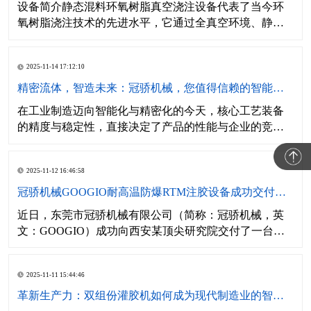
设备简介静态混料环氧树脂真空浇注设备代表了当今环
氧树脂浇注技术的先进水平，它通过全真空环境、静态
混合技术和智能化控制系统的完美结合，专门用于解决
高压电力产品绝缘件生产中的气泡排除、精确配比和均
2025-11-14 17:12:10
匀混合等核心问题。该设备彻底改变了传统常压浇注方
式，通过实现从材料预处理、管道输送到混料浇注全过
精密流体，智造未来：冠骄机械，您值得信赖的智能配比装备伙伴
程的真空环境
在工业制造迈向智能化与精密化的今天，核心工艺装备
的精度与稳定性，直接决定了产品的性能与企业的竞争
力。东莞市冠骄机械有限公司（GOOGIO）自成立以
来，便专注于双组份流体智能配比设备的研发与制造，
2025-11-12 16:46:58
致力于为全球高端制造业提供精准、可靠、自动化的流
体应用整体解决方案。
冠骄机械GOOGIO耐高温防爆RTM注胶设备成功交付西安研究院
近日，东莞市冠骄机械有限公司（简称：冠骄机械，英
文：GOOGIO）成功向西安某顶尖研究院交付了一台高
性能RTM（树脂传递模塑）注胶设备。此次交付不仅标
志着冠骄机械在高端复合材料成型装备领域的技术实力
2025-11-11 15:44:46
再获权威认可，也彰显了其为科研前沿领域提供定制
化、智能化解决方案的强大能力。
革新生产力：双组份灌胶机如何成为现代制造业的智能核心