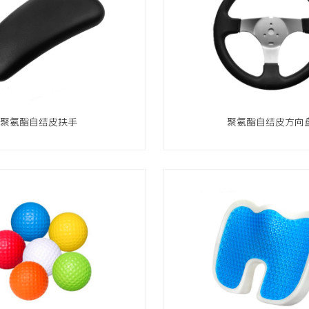
聚氨酯自结皮扶手
聚氨酯自结皮方向