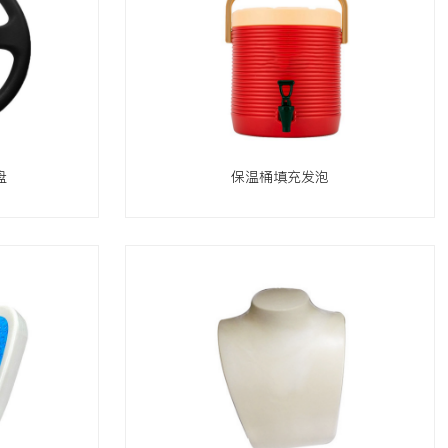
盘
保温桶填充发泡