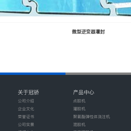
微型逆变器灌封
关于冠骄
产品中心
公司介绍
点胶机
企业文化
灌胶机
荣誉证书
聚氨酯弹性体浇注机
公司实景
混胶机