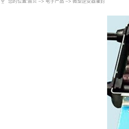
您的位置:
首页
->
电子产品
-> 微型逆变器灌封