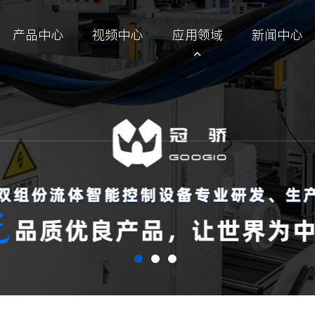
产品中心
视频中心
应用领域
新闻中心