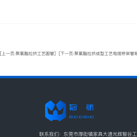
[上一页:聚氨酯拉挤工艺圆管]
[下一页:聚氨酯拉挤成型工艺电缆桥架管箱
联系我们：东莞市厚街镇家具大道光辉智谷工