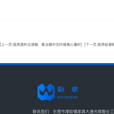
[上一页:医用透析过滤器、氧合器中空纤维离心灌封]
[下一页:医用硅凝
联系我们：东莞市厚街镇家具大道光辉智谷工