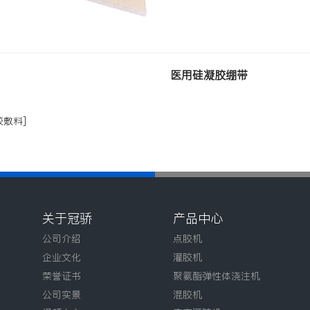
医用硅凝胶绷带
胶敷料]
关于冠骄
产品中心
公司介绍
点胶机
企业文化
灌胶机
荣誉证书
聚氨酯弹性体浇注机
公司实景
混胶机