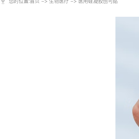
您的位置:
首页
->
生物医疗
-> 医用硅凝胶创可贴