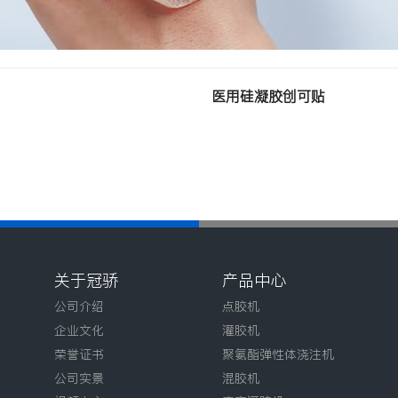
医用硅凝胶创可贴
关于冠骄
产品中心
公司介绍
点胶机
企业文化
灌胶机
荣誉证书
聚氨酯弹性体浇注机
公司实景
混胶机