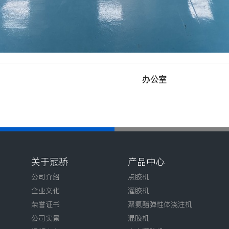
办公室
关于冠骄
产品中心
公司介绍
点胶机
企业文化
灌胶机
荣誉证书
聚氨酯弹性体浇注机
公司实景
混胶机