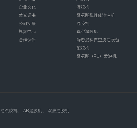
企业文化
灌胶机
荣誉证书
聚氨酯弹性体浇注机
公司实景
混胶机
视频中心
真空灌胶机
合作伙伴
静态混料真空浇注设备
配胶机
聚氨酯（PU）发泡机
自动点胶机
、
AB灌胶机
、
双液混胶机