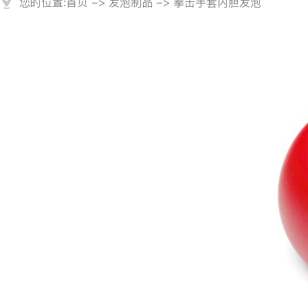
您的位置:
首页
->
发泡制品
-> 拳击手套内胆发泡