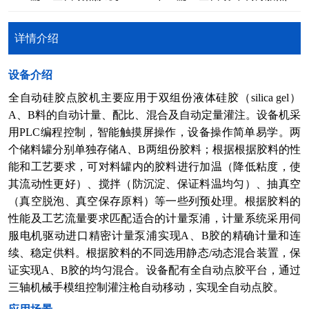
详情介绍
​设备介绍
全自动硅胶点胶机主要应用于双组份液体硅胶（silica gel）
A、B料的自动计量、配比、混合及自动定量灌注。设备机采
用PLC编程控制，智能触摸屏操作，设备操作简单易学。两
个储料罐分别单独存储A、B两组份胶料；根据根据胶料的性
能和工艺要求，可对料罐内的胶料进行加温（降低粘度，使
其流动性更好）、搅拌（防沉淀、保证料温均匀）、抽真空
（真空脱泡、真空保存原料）等一些列预处理。根据胶料的
性能及工艺流量要求匹配适合的计量泵浦，计量系统采用伺
服电机驱动进口精密计量泵浦实现A、B胶的精确计量和连
续、稳定供料。根据胶料的不同选用静态/动态混合装置，保
证实现A、B胶的均匀混合。设备配有全自动点胶平台，通过
三轴机械手模组控制灌注枪自动移动，实现全自动点胶。