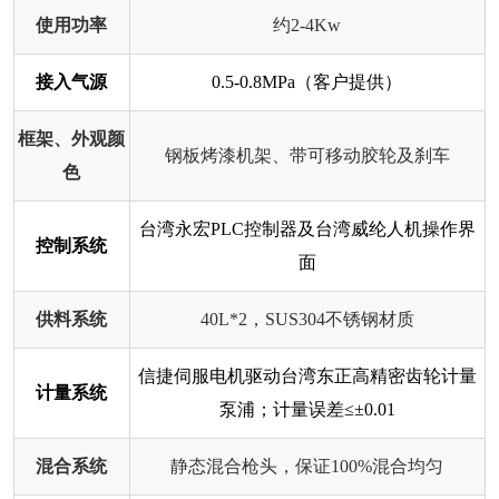
使用功率
约2-4Kw
接入气源
0.5-0.8MPa（客户提供）
框架、外观颜
钢板烤漆机架、带可移动胶轮及刹车
色
台湾永宏PLC控制器及台湾威纶人机操作界
控制系统
面
供料系统
40L*2，SUS304不锈钢材质
信捷伺服电机驱动台湾东正高精密齿轮计量
计量系统
泵浦；计量误差≤±0.01
混合系统
静态混合枪头，保证100%混合均匀