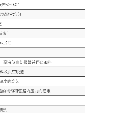
≤±0.01
0%混合均匀
整
可定制）
≤±2℃
，高液位自动报警并停止加料
上料及真空脱泡
温度的均匀
温的均匀和管路内压力的稳定
清洗