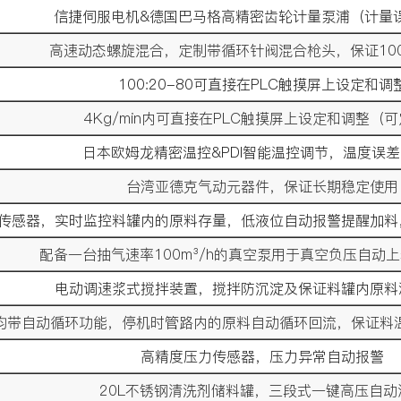
信捷伺服电机&德国巴马格高精密齿轮计量泵浦（计量误差
高速动态螺旋混合，定制带循环针阀混合枪头，保证10
100:20-80可直接在PLC触摸屏上设定和调
4Kg/min内可直接在PLC触摸屏上设定和调整（
日本欧姆龙精密温控&PDI智能温控调节，温度误差
台湾亚德克气动元器件，保证长期稳定使用
传感器，实时监控料罐内的原料存量，低液位自动报警提醒加料
配备一台抽气速率100m³/h的真空泵用于真空负压自动
电动调速浆式搅拌装置，搅拌防沉淀及保证料罐内原料
料均带自动循环功能，停机时管路内的原料自动循环回流，保证料
高精度压力传感器，压力异常自动报警
20L不锈钢清洗剂储料罐，三段式一键高压自动