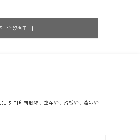
下一个:没有了！]
制品。如打印机胶辊、童车轮、滑板轮、溜冰轮