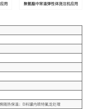
机应用
聚氨酯中常温弹性体浇注机应用
温棉隔热保温；B料罐内喷特氟龙处理