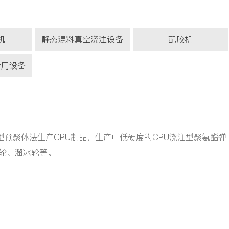
机
静态混料真空浇注设备
配胶机
专用设备
型预聚体法生产CPU制品，生产中低硬度的CPU浇注型聚氨酯弹
轮、溜冰轮等。