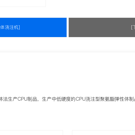
性体浇注机]
[
体法生产CPU制品，生产中低硬度的CPU浇注型聚氨酯弹性体