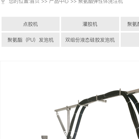
您的位置:
首页
>>
产品中心
>>
聚氨酯弹性体浇注机
点胶机
灌胶机
聚氨
聚氨酯（PU）发泡机
双组份液态硅胶发泡机