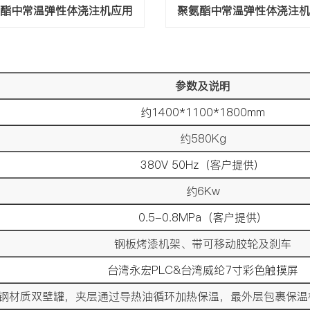
酯中常温弹性体浇注机应用
聚氨酯中常温弹性体浇注
参数及说明
约1400*1100*1800mm
约580Kg
380V 50Hz（客户提供）
约6Kw
0.5-0.8MPa（客户提供）
钢板烤漆机架、带可移动胶轮及刹车
台湾永宏PLC&台湾威纶7寸彩色触摸屏
不锈钢材质双壁罐，夹层通过导热油循环加热保温，最外层包裹保