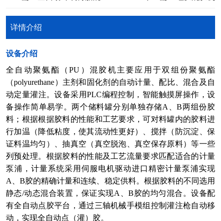
详情介绍
​设备介绍
全自动聚氨酯（PU）混胶机主要应用于双组份聚氨酯
（polyurethane）主剂和固化剂的自动计量、配比、混合及自
动定量灌注。设备采用PLC编程控制，智能触摸屏操作，设
备操作简单易学。两个储料罐分别单独存储A、B两组份胶
料；根据根据胶料的性能和工艺要求，可对料罐内的胶料进
行加温（降低粘度，使其流动性更好）、搅拌（防沉淀、保
证料温均匀）、抽真空（真空脱泡、真空保存原料）等一些
列预处理。根据胶料的性能及工艺流量要求匹配适合的计量
泵浦，计量系统采用伺服电机驱动进口精密计量泵浦实现
A、B胶的精确计量和连续、稳定供料。根据胶料的不同选用
静态/动态混合装置，保证实现A、B胶的均匀混合。设备配
有全自动点胶平台，通过三轴机械手模组控制灌注枪自动移
动，实现全自动点（灌）胶。