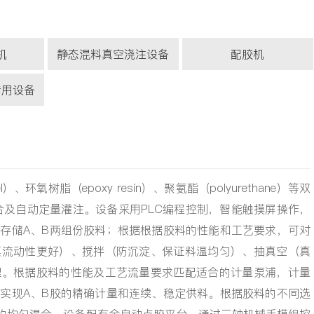
机
静态混料真空浇注设备
配胶机
专用设备
）、环氧树脂（epoxy resin）、聚氨酯（polyurethane）等双
合及自动定量灌注。设备采用PLC编程控制，智能触摸屏操作，
存储A、B两组份胶料；根据根据胶料的性能和工艺要求，可对
其流动性更好）、搅拌（防沉淀、保证料温均匀）、抽真空（真
理。根据胶料的性能及工艺流量要求匹配适合的计量泵浦，计量
实现A、B胶的精确计量和连续、稳定供料。根据胶料的不同选