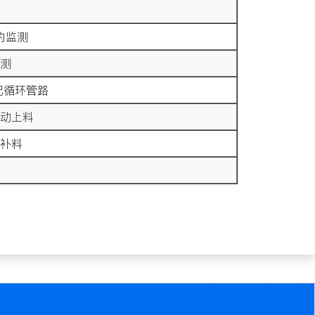
的监测
测
配循环管路
动上料
补料