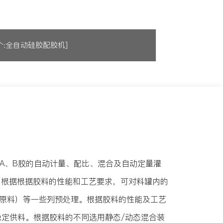
个:全自动硅胶配胶机]
双组份液体A、B胶的自动计量、配比、混合及自动定量灌
；根据根据胶料的性能和工艺要求，可对料罐内的
原料）等一些列预处理。根据胶料的性能及工艺
稳定供料。根据胶料的不同选用静态/动态混合装