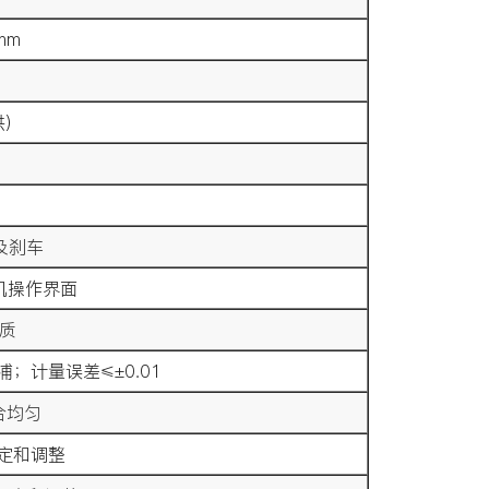
mm
供）
）
及刹车
机操作界面
材质
计量误差≤±0.01
合均匀
设定和调整