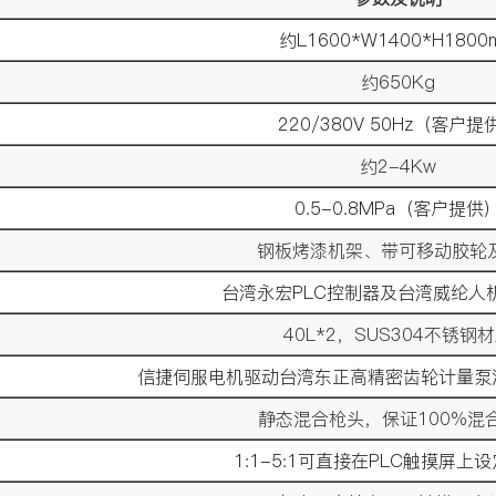
约L1600*W1400*H1800
约650Kg
220/380V 50Hz（客户提
约2-4Kw
0.5-0.8MPa（客户提供
钢板烤漆机架、带可移动胶轮
台湾永宏PLC控制器及台湾威纶人
40L*2，SUS304不锈钢
信捷伺服电机驱动台湾东正高精密齿轮计量泵浦；
静态混合枪头，保证100%混
1:1-5:1可直接在PLC触摸屏上