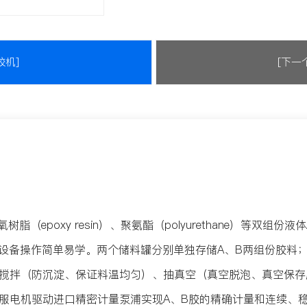
胶机]
[下一
环氧树脂（epoxy resin）、聚氨酯（polyurethane）等
，设备操作简单易学。两个储料罐分别单独存储A、B两组份胶料
搅拌（防沉淀、保证料温均匀）、抽真空（真空脱泡、真空保存
服电机驱动进口精密计量泵浦实现A、B胶的精确计量和连续、