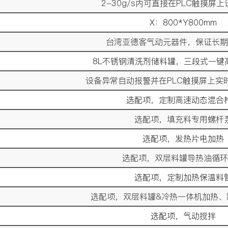
2-30g/s内可直接在PLC触摸屏
X：800*Y800mm
台湾亚德客气动元器件，保证长期
8L不锈钢清洗剂储料罐，三段式一键
设备异常自动报警并在PLC触摸屏上实
选配项，定制高速动态混合
选配项，填充料专用螺杆
选配项，发热片电加热
选配项，双层料罐导热油循环
选配项，定制加热保温料
选配项，双层料罐&冷热一体机加热、
选配项，气动搅拌