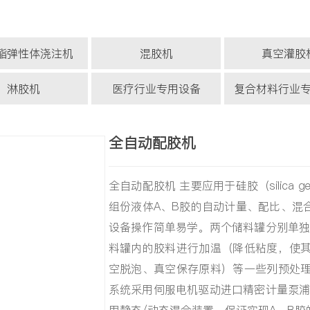
酯弹性体浇注机
混胶机
真空灌胶
淋胶机
医疗行业专用设备
复合材料行业
全自动配胶机
全自动配胶机 主要应用于硅胶（silica gel
组份液体A、B胶的自动计量、配比、混
设备操作简单易学。两个储料罐分别单独
料罐内的胶料进行加温（降低粘度，使
空脱泡、真空保存原料）等一些列预处
系统采用伺服电机驱动进口精密计量泵浦