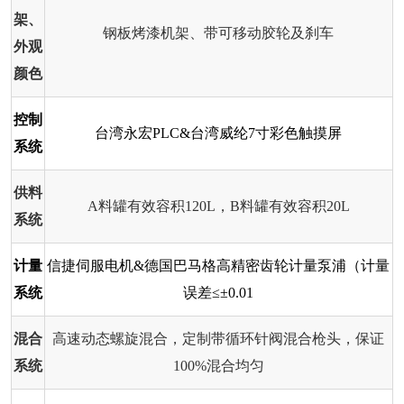
架、
钢板烤漆机架、带可移动胶轮及刹车
外观
颜色
控制
台湾永宏PLC&台湾威纶7寸彩色触摸屏
系统
供料
A料罐有效容积120L，B料罐有效容积20L
系统
计量
信捷伺服电机&德国巴马格高精密齿轮计量泵浦（计量
系统
误差≤±0.01
混合
高速动态螺旋混合，定制带循环针阀混合枪头，保证
系统
100%混合均匀