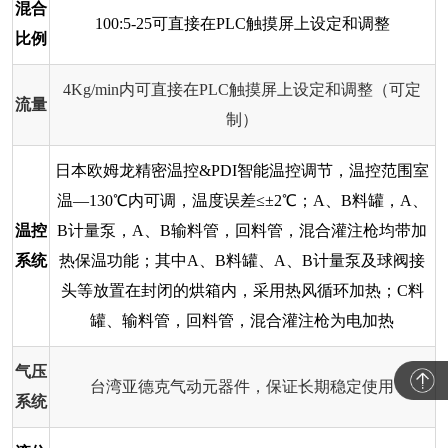
混合
100:5-25可直接在PLC触摸屏上设定和调整
比例
4Kg/min内可直接在PLC触摸屏上设定和调整（可定
流量
制）
日本欧姆龙精密温控&PDI智能温控调节，温控范围室
温—130℃内可调，温度误差≤±2℃；A、B料罐，A、
温控
B计量泵，A、B输料管，回料管，混合灌注枪均带加
系统
热保温功能；其中A、B料罐、A、B计量泵及球阀接
头等放置在封闭的烘箱内，采用热风循环加热；C料
罐、输料管，回料管，混合灌注枪为电加热
气压
台湾亚德克气动元器件，保证长期稳定使用
系统