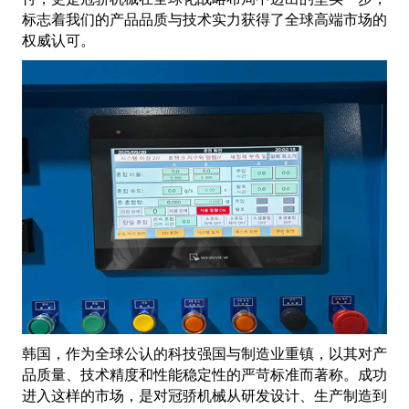
标志着我们的产品品质与技术实力获得了全球高端市场的
权威认可。
韩国，作为全球公认的科技强国与制造业重镇，以其对产
品质量、技术精度和性能稳定性的严苛标准而著称。成功
进入这样的市场，是对冠骄机械从研发设计、生产制造到