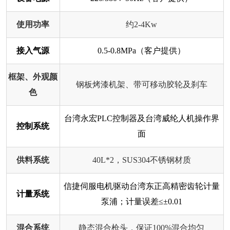
使用功率
约2-4Kw
接入气源
0.5-0.8MPa（客户提供）
框架、外观颜
钢板烤漆机架、带可移动胶轮及刹车
色
台湾永宏PLC控制器及台湾威纶人机操作界
控制系统
面
供料系统
40L*2，SUS304不锈钢材质
信捷伺服电机驱动台湾东正高精密齿轮计量
计量系统
泵浦；计量误差≤±0.01
混合系统
静态混合枪头，保证100%混合均匀