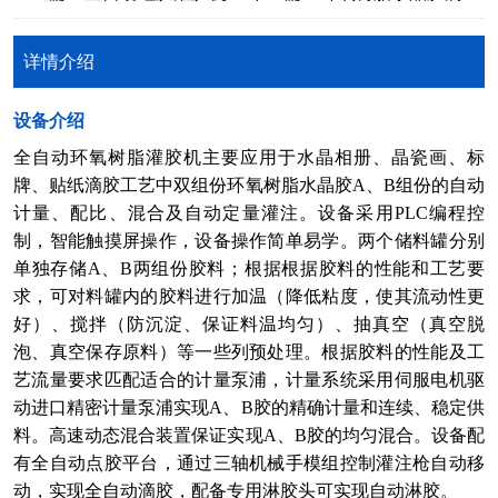
详情介绍
​设备介绍
全自动环氧树脂灌胶机主要应用于水晶相册、晶瓷画、标
牌、贴纸滴胶工艺中双组份环氧树脂水晶胶A、B组份的自动
计量、配比、混合及自动定量灌注。设备采用PLC编程控
制，智能触摸屏操作，设备操作简单易学。两个储料罐分别
单独存储A、B两组份胶料；根据根据胶料的性能和工艺要
求，可对料罐内的胶料进行加温（降低粘度，使其流动性更
好）、搅拌（防沉淀、保证料温均匀）、抽真空（真空脱
泡、真空保存原料）等一些列预处理。根据胶料的性能及工
艺流量要求匹配适合的计量泵浦，计量系统采用伺服电机驱
动进口精密计量泵浦实现A、B胶的精确计量和连续、稳定供
料。高速动态混合装置保证实现A、B胶的均匀混合。设备配
有全自动点胶平台，通过三轴机械手模组控制灌注枪自动移
动，实现全自动滴胶，配备专用淋胶头可实现自动淋胶。