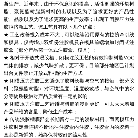
断生产。近年来，由于环保意识的提高，活性更强的环氧树
脂、聚氨酯树脂新材料的出现以及为了追求更好的产品性
能、品质以及为了追求更高的生产效率；出现了闭膜压力注
胶拉挤新工艺。该工艺具有以下几个优点：
★ 工艺改善投入成本不大，可以继续沿用原有的拉挤牵引线
和模具，仅需增加双组份
注胶机
及在模具前端增加封闭式注
胶盒（部分产品需一体式注胶盒、模具）；
★ 相对于开放式浸胶槽，闭模注胶工艺能有效抑制树脂VOC
气体的排放，减少气味扩散，更环保，目前部分地区已计划
出台文件禁止开放式料槽的生产方式；
★ 闭模压力注胶工艺避免了胶料长期与空气的接触，部分胶
料（聚氨酯树脂）对环境温度、湿度较敏感，与空气中的水
分等物质接触对产品质量有一定的影响；
★ 闭膜压力注胶工艺纤维与树脂的浸润更好，可以大大增加
产品纤维的含量，降低生产成本；
★ 传统浸胶槽底部会长期留存一定的浸胶材料，而闭模压力
注胶时定量连续不断地往注胶盒内注胶，注胶盒内的胶料一
直都是新鲜的，始终保持较好的流动性；