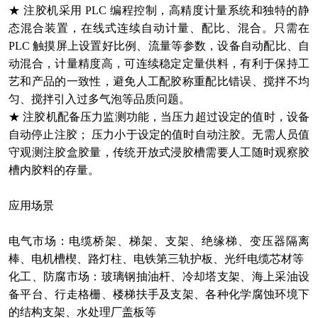
★ 注胶机采用 PLC 编程控制，高精度计量系统和独特的静
态混合装置，在线式连续自动计量、配比、混合。只需在
PLC 触摸屏上设置好比例、流量等参数，设备自动配比、自
动混合，计量精度高，可连续稳定定量供料，有利于保持工
艺和产品的一致性，避免人工配胶称重配比错误、搅拌不均
匀、搅拌引入过多气泡等品质问题。
★ 注胶机配备压力监测功能，当压力超过设定的值时，设备
自动停止注胶； 压力小于设定的值时自动注胶。无需人员值
守观测注胶盒胶量，传统开放式浸胶槽需要人工随时观察胶
槽内胶料的存量。
应用场景
电气市场：电缆桥架、梯架、支架、绝缘梯、变压器隔离
棒、电机槽楔、路灯柱、电铁第三轨护板、光纤电缆芯材等
化工、防腐市场：玻璃钢抽油杆、冷却塔支架、海上采油设
备平台、行走格栅、楼梯扶手及支架、各种化学腐蚀环境下
的结构支架、水处理厂盖板等