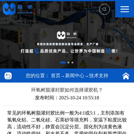
您的位置：
首页
→
新闻中心
→
技术支持
环氧树脂灌封胶如何选择灌胶机？
发布时间：2025-10-24 10:55:18
常见的环氧树脂灌封胶比例一般为4:1或5:1，主剂添加有
氢氧化铝、二氧化硅、石英砂等填充料，室温下粘度比较
高，流动性不好，静置会沉淀分层。固化剂为淡黄色液
体，流动性很好，和水差不多。常用的固化剂有胺类固化