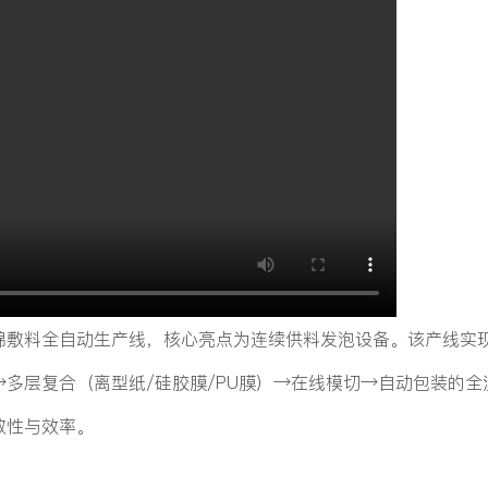
棉敷料全自动生产线，核心亮点为连续供料发泡设备。该产线实
多层复合（离型纸/硅胶膜/PU膜）→在线模切→自动包装的全
致性与效率。