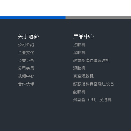
关于冠骄
产品中心
公司介绍
点胶机
企业文化
灌胶机
荣誉证书
聚氨酯弹性体浇注机
公司实景
混胶机
视频中心
真空灌胶机
合作伙伴
静态混料真空浇注设备
配胶机
聚氨酯（PU）发泡机