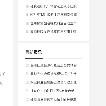
南避坑，看完就懂！
硅胶灌胶机：精密制造液态硅胶
实体娃娃的核心设备
HP-RTM注胶机 | 高压树脂传递
模塑解决方案
医用聚氨酯泡棉敷料全自动生产
线 | 连续供料发泡+涂布复合
液态硅胶发泡机原理与应用 | 硅
胶泡棉压延生产线全解析
最新
资讯
医用硅凝胶涂布复合工艺的精密
现了
供料技术
复材光伏边框替代铝边框，为什
么越来越多人选择它
双组份灌胶机静态混合与动态混
流
合的区别
【客户实拍】PU凝胶床垫自动
灌胶，如何用自动化根治“厚薄
硅凝胶涂布供料设备 | 冠骄精准