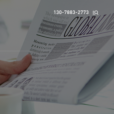

130-7883-2773