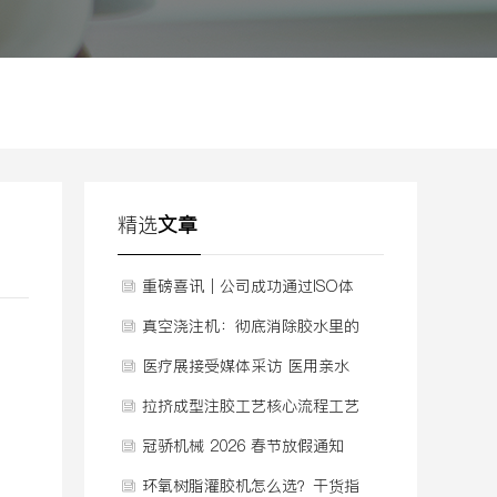
精选
文章
重磅喜讯｜公司成功通过ISO体
系认证，质量管理迈入新阶段
真空浇注机：彻底消除胶水里的
气泡
医疗展接受媒体采访 医用亲水
聚氨酯泡棉敷料发泡机
拉挤成型注胶工艺核心流程工艺
视频
冠骄机械 2026 春节放假通知
环氧树脂灌胶机怎么选？干货指