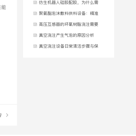
病”？
配比连续供料系统
仿生机器人硅胶配胶，为什么需
性能
要一套专门的供料系统？
聚氨酯泡沫敷料供料设备：精准
温控与计量方案
高压互感器的环氧树脂浇注需要
在真空条件下完成吗
真空浇注产生气泡的原因分析
真空浇注设备日常清洁步骤与保
养规范
专
案