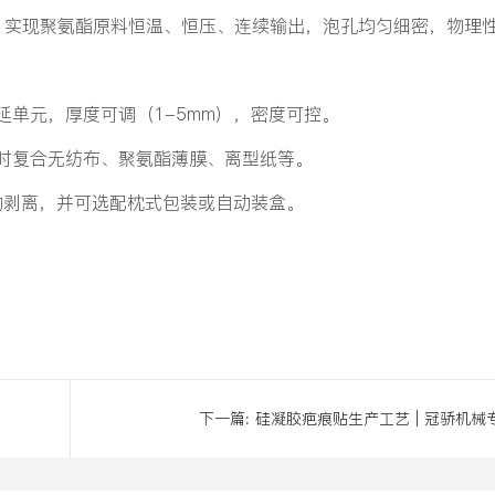
，实现聚氨酯原料恒温、恒压、连续输出，泡孔均匀细密，物理
延单元，厚度可调（1-5mm），密度可控。
时复合无纺布、聚氨酯薄膜、离型纸等。
动剥离，并可选配枕式包装或自动装盒。
下一篇:
硅凝胶疤痕贴生产工艺 | 冠骄机械
业供料混合解决方