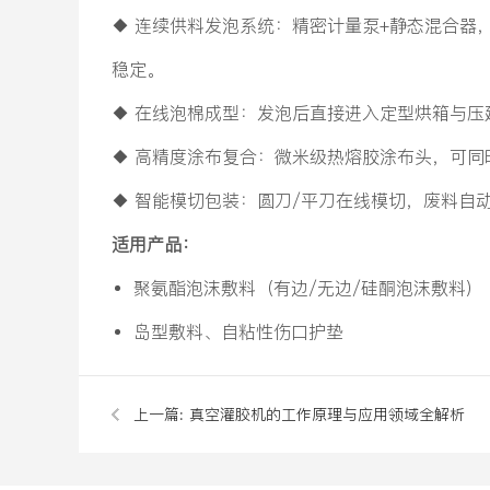
◆ 连续供料发泡系统：精密计量泵+静态混合器
稳定。
◆ 在线泡棉成型：发泡后直接进入定型烘箱与压
◆ 高精度涂布复合：微米级热熔胶涂布头，可同
◆ 智能模切包装：圆刀/平刀在线模切，废料自
适用产品：
聚氨酯泡沫敷料（有边/无边/硅酮泡沫敷料）
岛型敷料、自粘性伤口护垫
上一篇:
真空灌胶机的工作原理与应用领域全解析