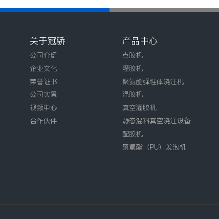
关于冠骄
产品中心
公司介绍
点胶机
企业文化
灌胶机
荣誉证书
聚氨酯弹性体浇注机
公司实景
混胶机
视频中心
真空灌胶机
合作伙伴
静态混料真空浇注设备
配胶机
聚氨酯（PU）发泡机