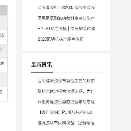
南避坑，看完就懂！
硅胶灌胶机：精密制造液态硅胶
实体娃娃的核心设备
医用聚氨酯泡棉敷料全自动生产
线 | 连续供料发泡+涂布复合
HP-RTM注胶机 | 高压树脂传递
可达
模塑解决方案
2025冠骄机械产品宣传册
动
层成
最新
资讯
医用硅凝胶涂布复合工艺的精密
供料技术
复材光伏边框替代铝边框，为什
操
么越来越多人选择它
双组份灌胶机静态混合与动态混
合的区别
【客户实拍】PU凝胶床垫自动
灌胶，如何用自动化根治“厚薄
硅凝胶涂布供料设备 | 冠骄精准