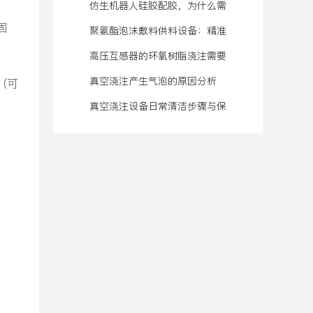
病”？
配比连续供料系统
仿生机器人硅胶配胶，为什么需
固
要一套专门的供料系统？
聚氨酯泡沫敷料供料设备：精准
温控与计量方案
高压互感器的环氧树脂浇注需要
在真空条件下完成吗
真空浇注产生气泡的原因分析
（可
真空浇注设备日常清洁步骤与保
养规范