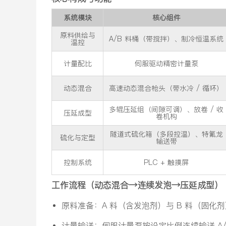
系统模块
核心组件
原料供给与
A/B 料桶（带搅拌）、制冷恒温系统
温控
计量配比
伺服驱动精密计量泵
动态混合
高速动态混合枪头（带水冷 / 循环）
多辊压延组（间隙可调）、放卷 / 收
压延成型
卷机构
隧道式硫化箱（多段控温）、特氟龙
硫化与定型
输送带
控制系统
PLC + 触摸屏
工作流程（动态混合→连续发泡→压延成型）
原料准备：A 料（含发泡剂）与 B 料（固
计量输送：伺服计量泵按设定比例连续输送 A