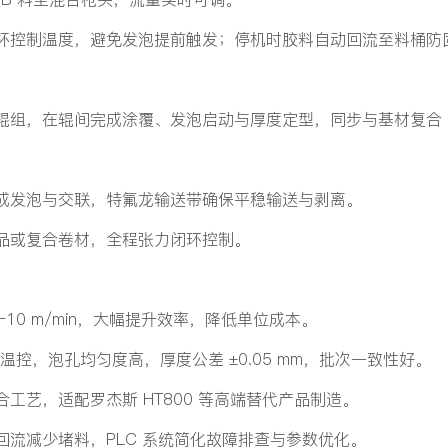
杯控制温度，避免发泡提前触发；停机时胶料自动回流至料桶防
辊组，在辊间完成涂覆、发泡启动与厚度定型，同步与基材复合
成发泡与交联，特氟龙输送带确保平稳输送与剥离。
品或复合卷材，全程张力闭环控制。
10 m/min，大幅提升效率，降低单位成本。
段温控，泡孔均匀度高，厚度公差 ±0.05 mm，批次一致性好。
工艺，适配罗杰斯 HT800 等高端替代产品制造。
流减少堵料，PLC 系统简化故障排查与参数优化。