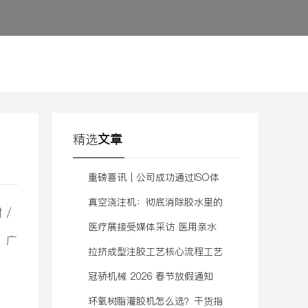
精选
文章
重磅喜讯｜公司成功通过ISO体
系认证，质量管理迈入新阶段
真空浇注机：彻底消除胶水里的
 /
气泡
医疗展接受媒体采访 医用亲水
，广
聚氨酯泡棉敷料发泡机
拉挤成型注胶工艺核心流程工艺
视频
冠骄机械 2026 春节放假通知
环氧树脂灌胶机怎么选？干货指