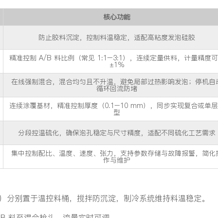
核心功能
防止胶料沉淀，控制料温稳定，适配高粘度发泡硅胶
精准控制 A/B 料比例（常见 1:1–3:1），连续定量供料，计量精度
±1%
在线强制混合，混合均匀且不升温，避免局部过热影响发泡；停机自
循环回流防堵
连续涂覆基材，精准控制厚度（0.1–10 mm），同步实现复合或单
型
分段控温硫化，确保泡孔稳定与尺寸精度，适配不同硫化工艺需求
集中控制配比、温度、速度、张力，支持参数存储与故障报警，简化
作与维护
化剂）分别置于温控料桶，搅拌防沉淀，制冷系统维持料温稳定。
/B 料至混合枪头，流量实时可调。