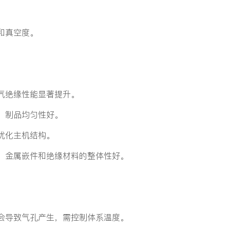
和真空度。
。
电气绝缘性能显著提升。
腔，制品均匀性好。
，优化主机结构。
型，金属嵌件和绝缘材料的整体性好。
快会导致气孔产生，需控制体系温度。