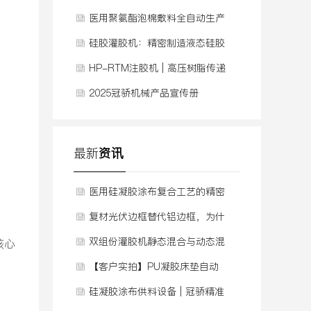
南避坑，看完就懂！
医用聚氨酯泡棉敷料全自动生产
线 | 连续供料发泡+涂布复合
硅胶灌胶机：精密制造液态硅胶
实体娃娃的核心设备
HP-RTM注胶机 | 高压树脂传递
模塑解决方案
2025冠骄机械产品宣传册
最新
资讯
医用硅凝胶涂布复合工艺的精密
供料技术
复材光伏边框替代铝边框，为什
么越来越多人选择它
双组份灌胶机静态混合与动态混
核心
合的区别
【客户实拍】PU凝胶床垫自动
灌胶，如何用自动化根治“厚薄
硅凝胶涂布供料设备 | 冠骄精准