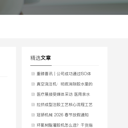
精选
文章
重磅喜讯｜公司成功通过ISO体
系认证，质量管理迈入新阶段
真空浇注机：彻底消除胶水里的
气泡
医疗展接受媒体采访 医用亲水
聚氨酯泡棉敷料发泡机
拉挤成型注胶工艺核心流程工艺
视频
冠骄机械 2026 春节放假通知
环氧树脂灌胶机怎么选？干货指