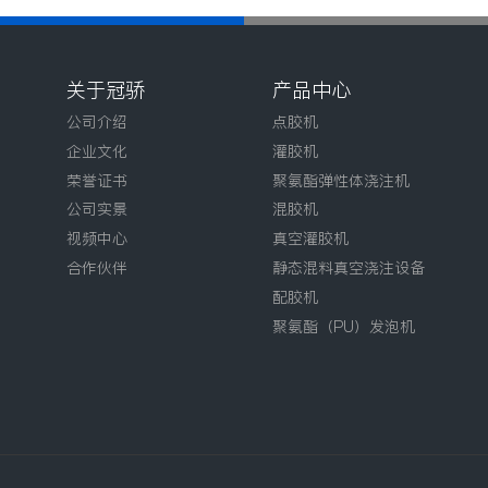
关于冠骄
产品中心
公司介绍
点胶机
企业文化
灌胶机
荣誉证书
聚氨酯弹性体浇注机
公司实景
混胶机
视频中心
真空灌胶机
合作伙伴
静态混料真空浇注设备
配胶机
聚氨酯（PU）发泡机