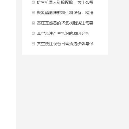
病”？
配比连续供料系统
仿生机器人硅胶配胶，为什么需
要一套专门的供料系统？
聚氨酯泡沫敷料供料设备：精准
温控与计量方案
高压互感器的环氧树脂浇注需要
在真空条件下完成吗
真空浇注产生气泡的原因分析
真空浇注设备日常清洁步骤与保
养规范