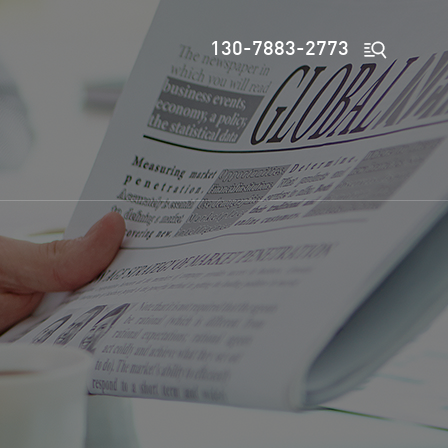

130-7883-2773