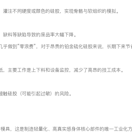
）灌注不同硬度或颜色的硅胶，实现骨骼与软组织的模拟。
、缺料等缺陷导致的废品率大幅下降。
几乎做到“零浪费”，对于昂贵的铂金硫化硅胶来说，长期下来节
低，主要工作是上下料和设备监控，减少了高昂的技工成本。
接触硅胶（可能引起过敏）的风险。
转模具，这是制造轻量化、高真实感身体核心部件的唯一工业化