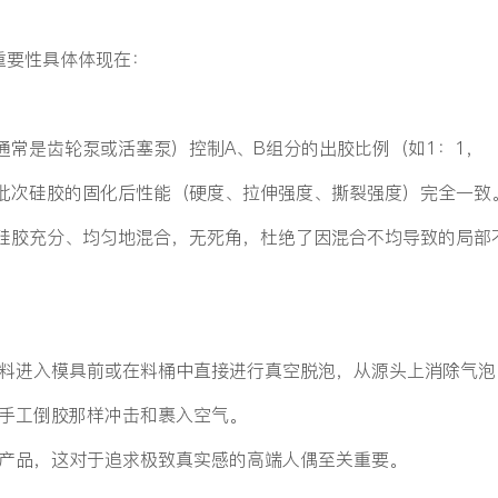
重要性具体体现在：
通常是齿轮泵或活塞泵）控制A、B组分的出胶比例（如1：1，
一批次硅胶的固化后性能（硬度、拉伸强度、撕裂强度）完全一致
硅胶充分、均匀地混合，无死角，杜绝了因混合不均导致的局部
料进入模具前或在料桶中直接进行真空脱泡，从源头上消除气泡
手工倒胶那样冲击和裹入空气。
产品，这对于追求极致真实感的高端人偶至关重要。