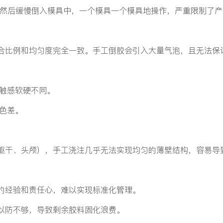
，然后缓慢倒入模具中，一个模具一个模具地操作，严重限制了产
合比例和均匀度完全一致。手工倒胶会引入大量气泡，且无法保
触感软硬不同。
色差。
躯干、头颅），手工浇注几乎无法实现均匀的薄壁结构，容易导
的经验和责任心，难以实现标准化管理。
以防不够，导致剩余胶料固化浪费。