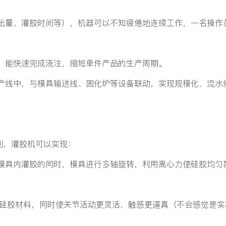
出量、灌胶时间等），机器可以不知疲倦地连续工作，一名操作
，能快速完成浇注，缩短单件产品的生产周期。
产线中，与模具输送线、固化炉等设备联动，实现规模化、流水
制，灌胶机可以实现：
模具内灌胶的同时，模具进行多轴旋转，利用离心力使硅胶均匀
。
硅胶材料，同时使关节活动更灵活，触感更逼真（不会感觉是实