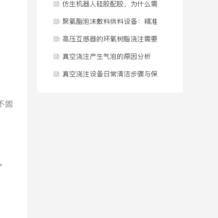
病”？
配比连续供料系统
仿生机器人硅胶配胶，为什么需
要一套专门的供料系统？
聚氨酯泡沫敷料供料设备：精准
温控与计量方案
高压互感器的环氧树脂浇注需要
在真空条件下完成吗
真空浇注产生气泡的原因分析
真空浇注设备日常清洁步骤与保
。
养规范
不固
。