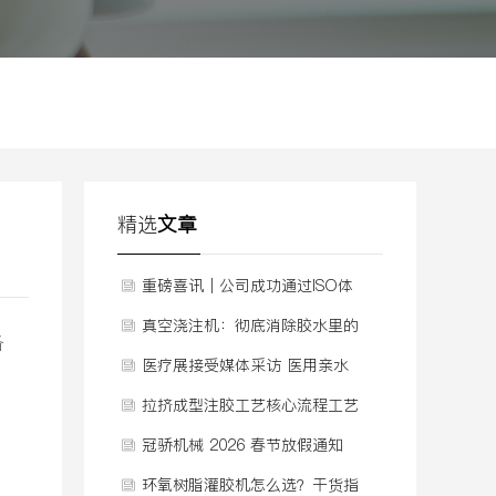
精选
文章
重磅喜讯｜公司成功通过ISO体
系认证，质量管理迈入新阶段
真空浇注机：彻底消除胶水里的
备
气泡
医疗展接受媒体采访 医用亲水
聚氨酯泡棉敷料发泡机
拉挤成型注胶工艺核心流程工艺
视频
冠骄机械 2026 春节放假通知
环氧树脂灌胶机怎么选？干货指