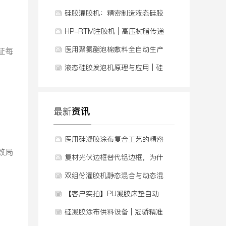
南避坑，看完就懂！
硅胶灌胶机：精密制造液态硅胶
实体娃娃的核心设备
HP-RTM注胶机 | 高压树脂传递
模塑解决方案
医用聚氨酯泡棉敷料全自动生产
证每
线 | 连续供料发泡+涂布复合
液态硅胶发泡机原理与应用 | 硅
胶泡棉压延生产线全解析
最新
资讯
医用硅凝胶涂布复合工艺的精密
致局
供料技术
复材光伏边框替代铝边框，为什
么越来越多人选择它
双组份灌胶机静态混合与动态混
合的区别
【客户实拍】PU凝胶床垫自动
灌胶，如何用自动化根治“厚薄
硅凝胶涂布供料设备 | 冠骄精准