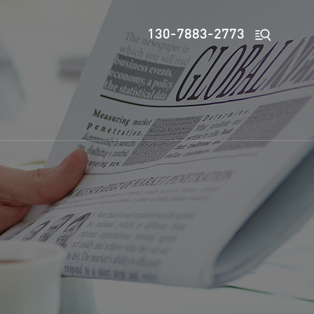

130-7883-2773