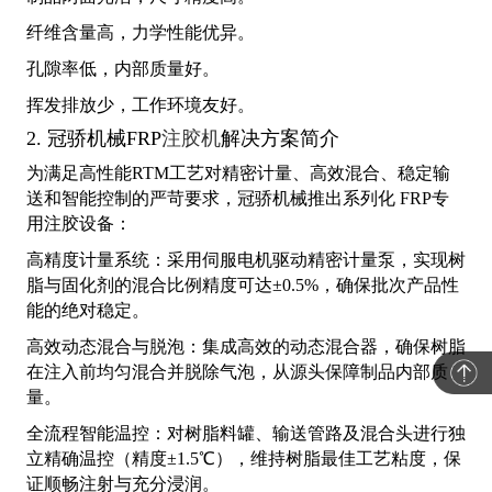
纤维含量高，力学性能优异。
孔隙率低，内部质量好。
挥发排放少，工作环境友好。
2. 冠骄机械FRP
注胶机
解决方案简介
为满足高性能RTM工艺对精密计量、高效混合、稳定输
送和智能控制的严苛要求，冠骄机械推出系列化 FRP专
用注胶设备：
高精度计量系统：采用伺服电机驱动精密计量泵，实现树
脂与固化剂的混合比例精度可达±0.5%，确保批次产品性
能的绝对稳定。
高效动态混合与脱泡：集成高效的动态混合器，确保树脂
在注入前均匀混合并脱除气泡，从源头保障制品内部质
量。
全流程智能温控：对树脂料罐、输送管路及混合头进行独
立精确温控（精度±1.5℃），维持树脂最佳工艺粘度，保
证顺畅注射与充分浸润。