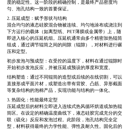
度的稳定性。这一阶段的精确控制，是最终产品密度均
匀、泡孔结构一致的首要保证。
2. 压延成型：赋予形状与结构
混合均匀的液态硅胶混合物被连续、均匀地涂布或浇注到
下方运行的载体（如离型纸、PET薄膜或金属带）上，随
即进入核心的压延机组。压延机通常由多个精密加热辊筒
组成，通过调节辊筒之间的间隙（辊隙），对材料进行碾
压和定型。
初步发泡与预成型：在受控的温度下，材料在通过辊隙时
开始初步发泡反应，并被压延成预设的厚度和宽度。
结构塑造：通过不同辊筒的造型或后续的在线切割，可以
直接形成平面片材，或塑造出带有背胶、凸筋、异形截面
等复杂结构的泡棉产品，实现功能与结构的一体化。
3. 热固化：性能最终定型
压延成型后的材料立即进入连续式热风循环烘道或加热辊
筒区。在设定的精确温度曲线下，液态硅胶完成充分的交
联（硫化）反应和发泡过程。此阶段，泡孔结构完全定
型，材料获得最终的力学性能、弹性及耐久性。固化后的