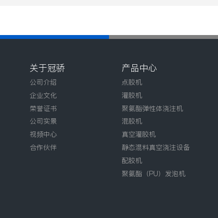
关于冠骄
产品中心
公司介绍
点胶机
企业文化
灌胶机
荣誉证书
聚氨酯弹性体浇注机
公司实景
混胶机
视频中心
真空灌胶机
合作伙伴
静态混料真空浇注设备
配胶机
聚氨酯（PU）发泡机