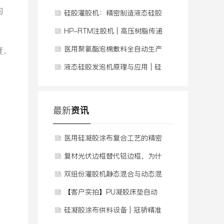
均
硅胶灌胶机：精密制造液态硅胶
实体娃娃的核心设备
HP-RTM注胶机 | 高压树脂传递
模塑解决方案
医用聚氨酯泡棉敷料全自动生产
度、
线 | 连续供料发泡+涂布复合
液态硅胶发泡机原理与应用 | 硅
胶泡棉压延生产线全解析
最新
资讯
医用硅凝胶涂布复合工艺的精密
供料技术
复材光伏边框替代铝边框，为什
么越来越多人选择它
双组份灌胶机静态混合与动态混
合的区别
【客户实拍】PU凝胶床垫自动
灌胶，如何用自动化根治“厚薄
硅凝胶涂布供料设备 | 冠骄精准