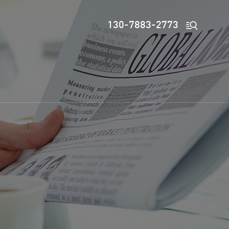

130-7883-2773