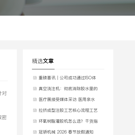
精选
文章
重磅喜讯｜公司成功通过ISO体
系认证，质量管理迈入新阶段
真空浇注机：彻底消除胶水里的
针对
气泡
医疗展接受媒体采访 医用亲水
聚氨酯泡棉敷料发泡机
拉挤成型注胶工艺核心流程工艺
致密
视频
环氧树脂灌胶机怎么选？干货指
南避坑，看完就懂！
冠骄机械 2026 春节放假通知