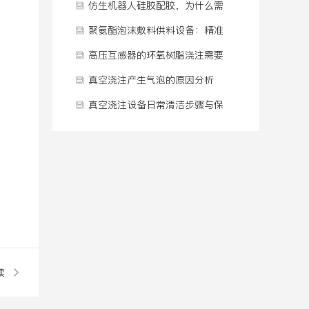
病”？
配比连续供料系统
仿生机器人硅胶配胶，为什么需
要一套专门的供料系统？
聚氨酯泡沫敷料供料设备：精准
温控与计量方案
高压互感器的环氧树脂浇注需要
在真空条件下完成吗
真空浇注产生气泡的原因分析
真空浇注设备日常清洁步骤与保
养规范
读