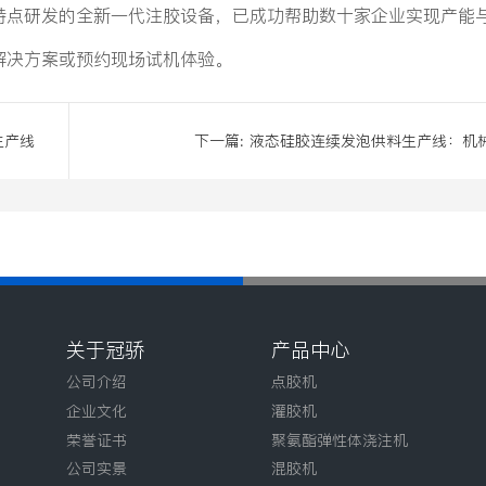
特点研发的全新一代注胶设备，已成功帮助数十家企业实现产能
解决方案或预约现场试机体验。
生产线
下一篇:
液态硅胶连续发泡供料生产线：机
臂涂布压延成型技
关于冠骄
产品中心
公司介绍
点胶机
企业文化
灌胶机
荣誉证书
聚氨酯弹性体浇注机
公司实景
混胶机