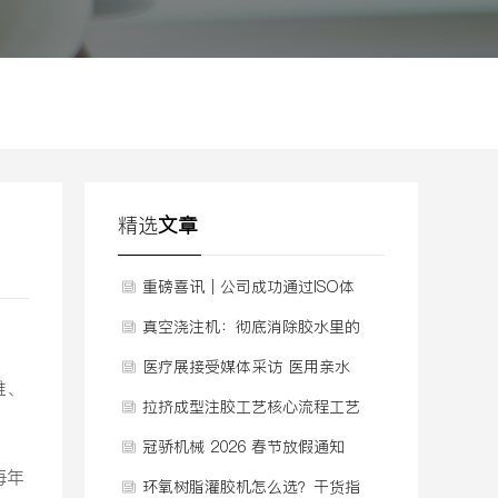
精选
文章
重磅喜讯｜公司成功通过ISO体
系认证，质量管理迈入新阶段
真空浇注机：彻底消除胶水里的
气泡
医疗展接受媒体采访 医用亲水
维、
聚氨酯泡棉敷料发泡机
拉挤成型注胶工艺核心流程工艺
视频
冠骄机械 2026 春节放假通知
每年
环氧树脂灌胶机怎么选？干货指