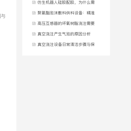
病”？
配比连续供料系统
仿生机器人硅胶配胶，为什么需
要一套专门的供料系统？
聚氨酯泡沫敷料供料设备：精准
测与
温控与计量方案
高压互感器的环氧树脂浇注需要
在真空条件下完成吗
真空浇注产生气泡的原因分析
真空浇注设备日常清洁步骤与保
养规范