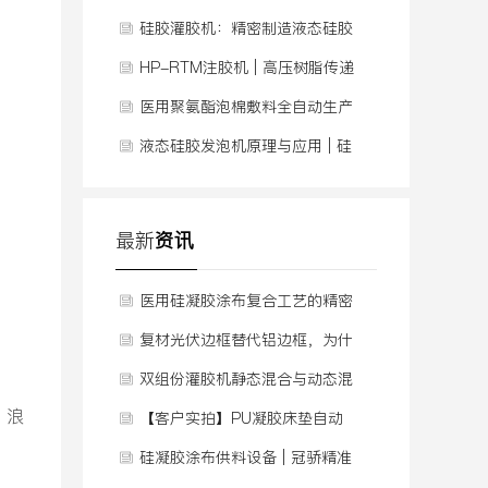
南避坑，看完就懂！
硅胶灌胶机：精密制造液态硅胶
实体娃娃的核心设备
HP-RTM注胶机 | 高压树脂传递
模塑解决方案
医用聚氨酯泡棉敷料全自动生产
线 | 连续供料发泡+涂布复合
液态硅胶发泡机原理与应用 | 硅
胶泡棉压延生产线全解析
最新
资讯
医用硅凝胶涂布复合工艺的精密
供料技术
复材光伏边框替代铝边框，为什
么越来越多人选择它
双组份灌胶机静态混合与动态混
、浪
合的区别
【客户实拍】PU凝胶床垫自动
灌胶，如何用自动化根治“厚薄
硅凝胶涂布供料设备 | 冠骄精准