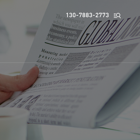

130-7883-2773